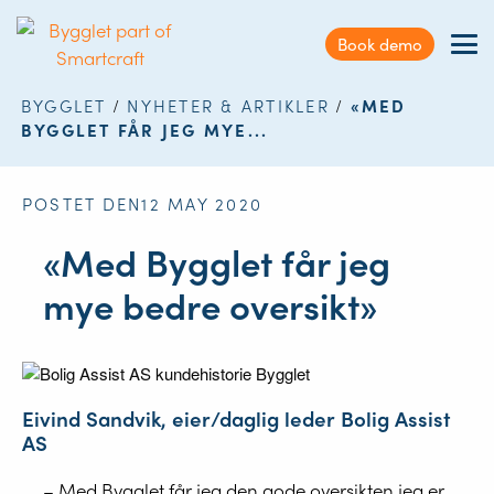
Kundeservice
Book demo
Sök
Nyheter & Artikler
på
BYGGLET
/
NYHETER & ARTIKLER
/
«MED
webbplatsen
BYGGLET FÅR JEG MYE...
Kontakt
Logg inn
POSTET DEN12 MAY 2020
«Med Bygglet får jeg
mye bedre oversikt»
Eivind Sandvik, eier/daglig leder Bolig Assist
AS
– Med Bygglet får jeg den gode oversikten jeg er