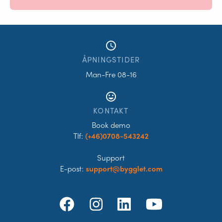
access_time
ÅPNINGSTIDER
Man-Fre 08-16
tag_faces
KONTAKT
Book demo
Tlf:
(+46)0708-543242
Support
E-post:
support@bygglet.com