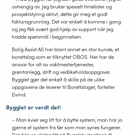
avhengig av. Jeg bruker spesielt timelister og
prosjektstyring aktivt, dette gir meg et godt
fakturagrunnlag. Det var enkelt å komme i gang
og jeg fikk svært god hjelp av support når jeg
hadde spørsmål i begynnelsen.
Bolig Assist AS har blant annet en stor kunde, et
borettslag som er tilknyttet OBOS. Her har de
ansvar for alt av vaktmestertjenester,
grøntanlegg, drift og vedlikeholdsoppgaver.
Bygglet gjør det enkelt å skille på de ulike
oppgavene de leverer til Borettslaget, forteller
Eivind.
Bygglet er verdt det!
– Man kvier seg litt for å bytte system, man har jo
gjerne et system fra før som man synes fungerer.
Det å ta en ekstra titt på Bygglet var absolutt