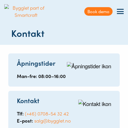
Kundeservice
Book demo
Sök
BYGGLET
/
KONTAKT
Nyheter & Artikler
på
Kontakt
webbplatsen
Kontakt
Logg inn
Åpningstider
Man-fre: 08:00–16:00
Kontakt
Tlf:
(+46) 0708-54 32 42
E-post:
salg@bygglet.no