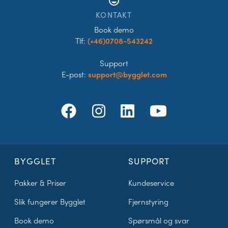
tag_faces
KONTAKT
Book demo
Tlf:
(+46)0708-543242
Support
E-post:
support@bygglet.com
BYGGLET
SUPPORT
Pakker & Priser
Kundeservice
Slik fungerer Bygglet
Fjernstyring
Book demo
Spørsmål og svar