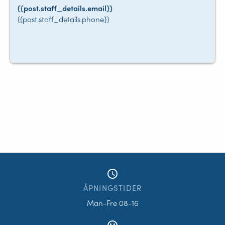
{{post.staff_details.email}}
{{post.staff_details.phone}}
access_time
ÅPNINGSTIDER
Man-Fre 08-16